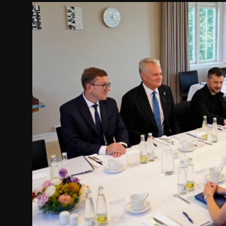
საქართველო
საზოგადოება
ეკონომიკა
სამართალი
სპორტი
შოუ-ბიზნესი
აგროსიახლეები