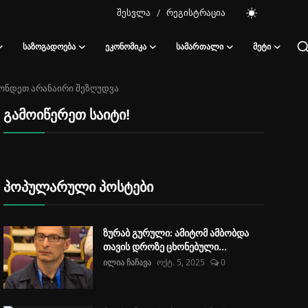
შესვლა
/
რეგისტრაცია
ᲡᲐᲖᲝᲒᲐᲓᲝᲔᲑᲐ
ᲔᲙᲝᲜᲝᲛᲘᲙᲐ
ᲡᲐᲛᲐᲠᲗᲐᲚᲘ
ᲛᲔᲢᲘ
ქონდეთ არანაირი შეზღუდვა
გამოიწერეთ საიტი!
პოპულარული პოსტები
ზურაბ გურული: ამიტომ ამბობდა
თავის დროზე ცხონებული...
ილია ჩაჩავა
ოქტ. 5, 2025
0