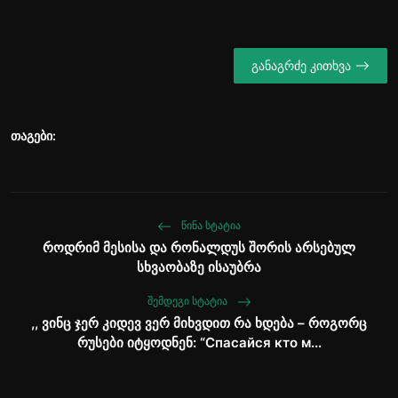
განაგრძე კითხვა
თაგები:
ᲬᲘᲜᲐ ᲡᲢᲐᲢᲘᲐ
როდრიმ მესისა და რონალდუს შორის არსებულ
სხვაობაზე ისაუბრა
ᲨᲔᲛᲓᲔᲒᲘ ᲡᲢᲐᲢᲘᲐ
,, ვინც ჯერ კიდევ ვერ მიხვდით რა ხდება – როგორც
რუსები იტყოდნენ: “Спасайся кто м...