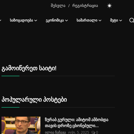
შესვლა
/
რეგისტრაცია
ᲡᲐᲖᲝᲒᲐᲓᲝᲔᲑᲐ
ᲔᲙᲝᲜᲝᲛᲘᲙᲐ
ᲡᲐᲛᲐᲠᲗᲐᲚᲘ
ᲛᲔᲢᲘ
გამოიწერეთ საიტი!
პოპულარული პოსტები
ზურაბ გურული: ამიტომ ამბობდა
თავის დროზე ცხონებული...
ილია ჩაჩავა
ოქტ. 5, 2025
0