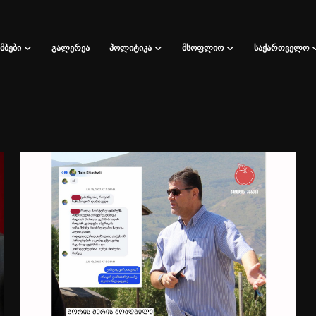
ᲛᲑᲔᲑᲘ
ᲒᲐᲚᲔᲠᲔᲐ
ᲞᲝᲚᲘᲢᲘᲙᲐ
ᲛᲡᲝᲤᲚᲘᲝ
ᲡᲐᲥᲐᲠᲗᲕᲔᲚᲝ