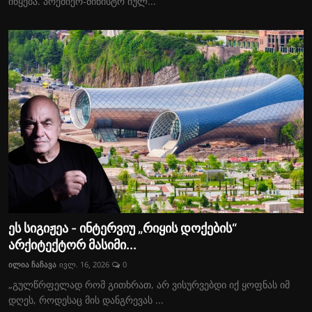
იწყება. პრემიერ-მინისტრ იულ...
ეს სიგიჟეა - ინტერვიუ „რიყის დოქების“
არქიტექტორ მასიმი...
ილია ჩაჩავა
ივლ. 16, 2026
0
„გულწრფელად რომ გითხრათ, არ ვისურვებდი იქ ყოფნას იმ
დღეს, როდესაც მის დანგრევას ...