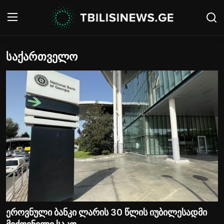
საქართველო
შესვლა
რეგისტრაცია
მთავარი
ახალი ამბები
Contact
გალერეა
პოლიტიკა
მსოფლიო
ეროვნული ბანკი ლარის 30 წლის იუბილესადმი
საქართველო