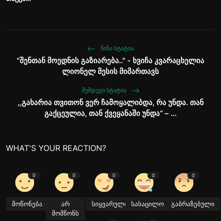
ᲬᲘᲜᲐ ᲡᲢᲐᲢᲘᲐ
"შენთან მოედნის გაზიარება.." - ხვიჩა კვარაცხელია
ლიონელ მესის მიმართავს
ᲨᲔᲛᲓᲔᲒᲘ ᲡᲢᲐᲢᲘᲐ
,,გახარია თვითონ ვერ ჩამოყალიბდა, რა უნდა. თან
გაქცეულია, თან ქვეყანაში უნდა“ – ...
WHAT'S YOUR REACTION?
0
0
0
0
0
მოწონება
არ
სიყვარული
სასაცილო
გაბრაზებული
მომწონს