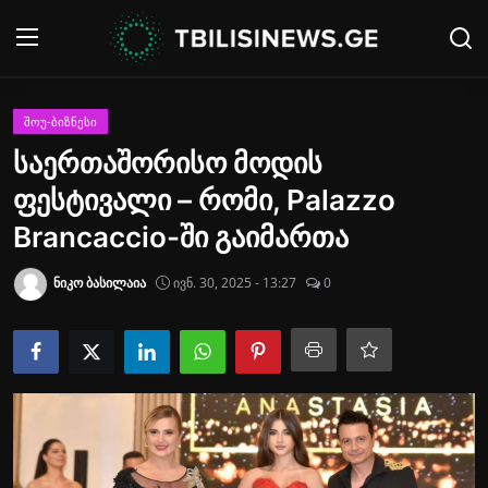
შესვლა
რეგისტრაცია
ᲨᲝᲣ-ᲑᲘᲖᲜᲔᲡᲘ
საერთაშორისო მოდის
მთავარი
ფესტივალი – რომი, Palazzo
ახალი ამბები
Brancaccio-ში გაიმართა
Contact
ნიკო ბასილაია
ივნ. 30, 2025 - 13:27
0
გალერეა
პოლიტიკა
მსოფლიო
საქართველო